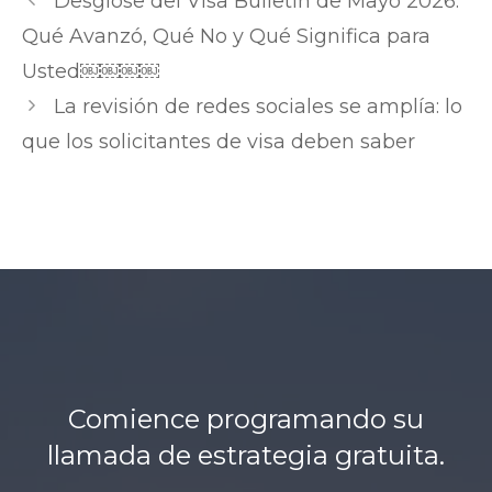
Desglose del Visa Bulletin de Mayo 2026:
l
de
Qué Avanzó, Qué No y Qué Significa para
e
entradas
Usted￼￼￼￼
a
La revisión de redes sociales se amplía: lo
k
que los solicitantes de visa deben saber
e
d
.
n
e
t
h
t
t
Comience programando su
p
llamada de estrategia gratuita.
s