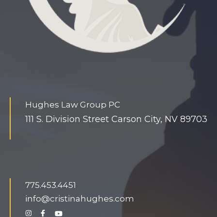
i
n
y
s
l
a
v
Hughes Law Group PC
e
111 S. Division Street Carson City, NV 89703
h
u
g
e
d
775.453.4451
o
info@cristinahughes.com
n