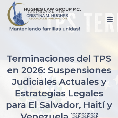
Saltar
al
M
contenido
pornance.net
rip
Terminaciones del TPS
her
en 2026: Suspensiones
up
elaine
Judiciales Actuales y
watson.
Estrategias Legales
fuck-
videos.net
para El Salvador, Haití y
mom
Venezuela ￼￼￼
with