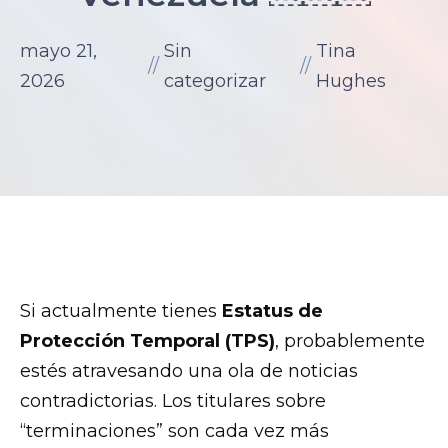
son.
zettaporn.com
mayo 21,
Sin
Tina
//
//
2026
categorizar
Hughes
Si actualmente tienes
Estatus de
Protección Temporal (TPS)
, probablemente
estés atravesando una ola de noticias
contradictorias. Los titulares sobre
“terminaciones” son cada vez más