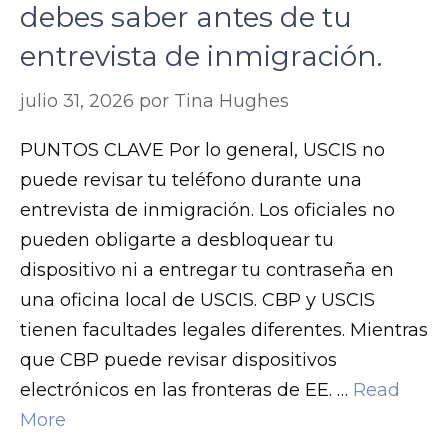
debes saber antes de tu
:
/
entrevista de inmigración.
/
julio 31, 2026
por
Tina Hughes
o
m
PUNTOS CLAVE Por lo general, USCIS no
g
puede revisar tu teléfono durante una
b
entrevista de inmigración. Los oficiales no
e
pueden obligarte a desbloquear tu
e
dispositivo ni a entregar tu contraseña en
g
una oficina local de USCIS. CBP y USCIS
.
tienen facultades legales diferentes. Mientras
c
que CBP puede revisar dispositivos
o
electrónicos en las fronteras de EE. …
Read
m
More
t