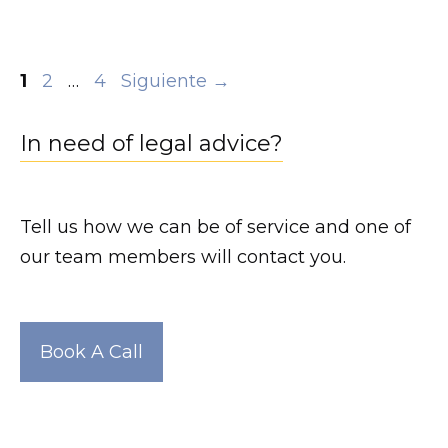
Navegación
Página
Página
Página
1
2
…
4
Siguiente
→
de
entradas
In need of legal advice?
Tell us how we can be of service and one of
our team members will contact you.
Book A Call