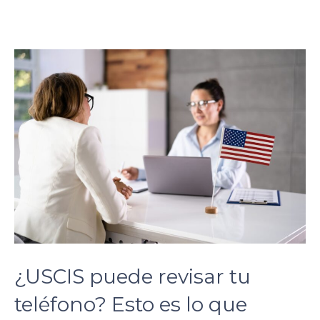
l
e
a
k
e
d
.
n
e
t
h
t
t
¿USCIS puede revisar tu
p
teléfono? Esto es lo que
s