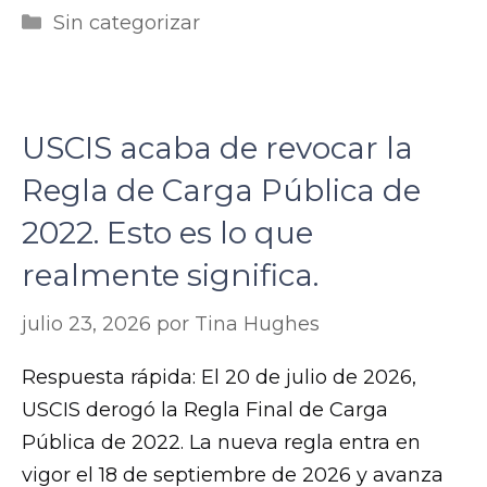
Categorías
i
Sin categorizar
n
y
s
USCIS acaba de revocar la
l
a
Regla de Carga Pública de
v
2022. Esto es lo que
e
realmente significa.
h
u
julio 23, 2026
por
Tina Hughes
g
Respuesta rápida: El 20 de julio de 2026,
e
USCIS derogó la Regla Final de Carga
d
Pública de 2022. La nueva regla entra en
o
vigor el 18 de septiembre de 2026 y avanza
n